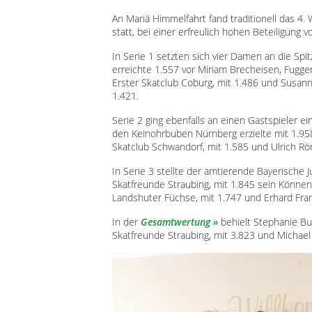
An Mariä Himmelfahrt fand traditionell das 4.
statt, bei einer erfreulich hohen Beteiligung
In Serie 1 setzten sich vier Damen an die Sp
erreichte 1.557 vor Miriam Brecheisen, Fugge
Erster Skatclub Coburg, mit 1.486 und Susann
1.421.
Serie 2 ging ebenfalls an einen Gastspieler e
den Keinohrbuben Nürnberg erzielte mit 1.958
Skatclub Schwandorf, mit 1.585 und Ulrich Rön
In Serie 3 stellte der amtierende Bayerische J
Skatfreunde Straubing, mit 1.845 sein Könne
Landshuter Füchse, mit 1.747 und Erhard Fran
In der
Gesamtwertung
behielt Stephanie Bu
Skatfreunde Straubing, mit 3.823 und Michael 