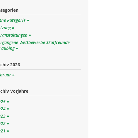
ategorien
hne Kategorie
atzung
eranstaltungen
ergangene Wettbewerbe Skatfreunde
traubing
chiv 2026
ebruar
chiv Vorjahre
025
024
023
022
021