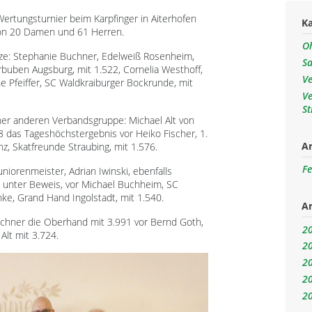
 Wertungsturnier beim Karpfinger in Aiterhofen
K
 von 20 Damen und 61 Herren.
O
itze: Stephanie Buchner, Edelweiß Rosenheim,
S
rbuben Augsburg, mit 1.522, Cornelia Westhoff,
V
e Pfeiffer, SC Waldkraiburger Bockrunde, mit
V
S
iner anderen Verbandsgruppe: Michael Alt von
 das Tageshöchstergebnis vor Heiko Fischer, 1.
Ar
z, Skatfreunde Straubing, mit 1.576.
F
uniorenmeister, Adrian Iwinski, ebenfalls
n unter Beweis, vor Michael Buchheim, SC
ke, Grand Hand Ingolstadt, mit 1.540.
Ar
chner die Oberhand mit 3.991 vor Bernd Goth,
2
Alt mit 3.724.
2
2
2
2