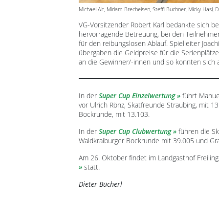
Michael Alt, Miriam Brecheisen, Steffi Buchner, Micky Hasl, 
VG-Vorsitzender Robert Karl bedankte sich be
hervorragende Betreuung, bei den Teilnehmern
für den reibungslosen Ablauf. Spielleiter Joa
übergaben die Geldpreise für die Serienplät
an die Gewinner/-innen und so konnten sich
In der
Super Cup Einzelwertung
führt Manuel
vor Ulrich Rönz, Skatfreunde Straubing, mit 1
Bockrunde, mit 13.103.
In der
Super Cup Clubwertung
führen die Sk
Waldkraiburger Bockrunde mit 39.005 und Gra
Am 26. Oktober findet im Landgasthof Freilin
statt.
Dieter Bücherl