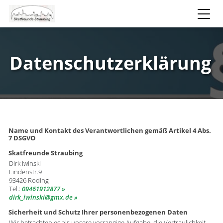
Datenschutzerklärung
Name und Kontakt des Verantwortlichen gemäß Artikel 4 Abs.
7 DSGVO
Skatfreunde Straubing
Dirk Iwinski
Lindenstr.9
93426 Roding
Tel.:
09461912877
dirk_iwinski
​gmx.de
Sicherheit und Schutz Ihrer personenbezogenen Daten
Wir betrachten es als unsere vorrangige Aufgabe, die Vertraulichkeit