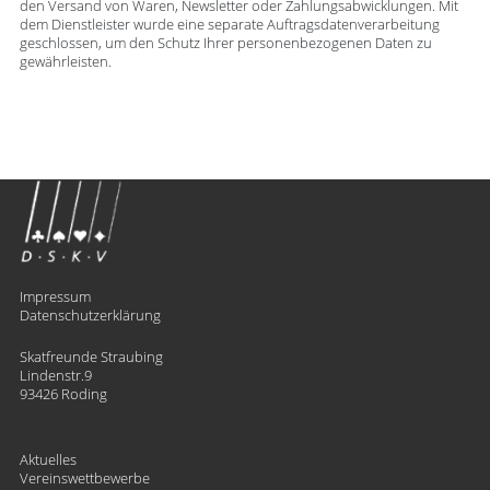
den Versand von Waren, Newsletter oder Zahlungsabwicklungen. Mit
dem Dienstleister wurde eine separate Auftragsdatenverarbeitung
geschlossen, um den Schutz Ihrer personenbezogenen Daten zu
gewährleisten.
Impressum
Datenschutzerklärung
Skatfreunde Straubing
Lindenstr.9
93426 Roding
Aktuelles
Vereinswettbewerbe