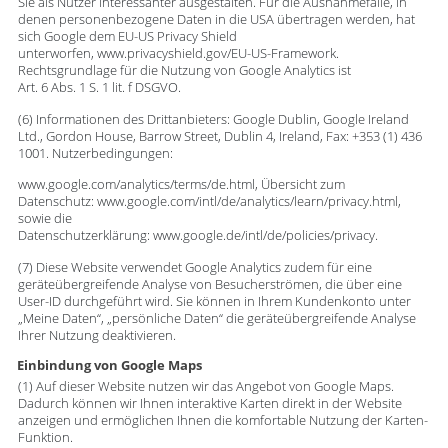
Sie als Nutzer interessanter ausgestalten. Für die Ausnahmefälle, in
denen personenbezogene Daten in die USA übertragen werden, hat
sich Google dem EU-US Privacy Shield
unterworfen, www.privacyshield.gov/EU-US-Framework.
Rechtsgrundlage für die Nutzung von Google Analytics ist
Art. 6 Abs. 1 S. 1 lit. f DSGVO.
(6) Informationen des Drittanbieters: Google Dublin, Google Ireland
Ltd., Gordon House, Barrow Street, Dublin 4, Ireland, Fax: +353 (1) 436
1001. Nutzerbedingungen:
www.google.com/analytics/terms/de.html, Übersicht zum
Datenschutz: www.google.com/intl/de/analytics/learn/privacy.html,
sowie die
Datenschutzerklärung: www.google.de/intl/de/policies/privacy.
(7) Diese Website verwendet Google Analytics zudem für eine
geräteübergreifende Analyse von Besucherströmen, die über eine
User-ID durchgeführt wird. Sie können in Ihrem Kundenkonto unter
„Meine Daten“, „persönliche Daten“ die geräteübergreifende Analyse
Ihrer Nutzung deaktivieren.
Einbindung von Google Maps
(1) Auf dieser Website nutzen wir das Angebot von Google Maps.
Dadurch können wir Ihnen interaktive Karten direkt in der Website
anzeigen und ermöglichen Ihnen die komfortable Nutzung der Karten-
Funktion.