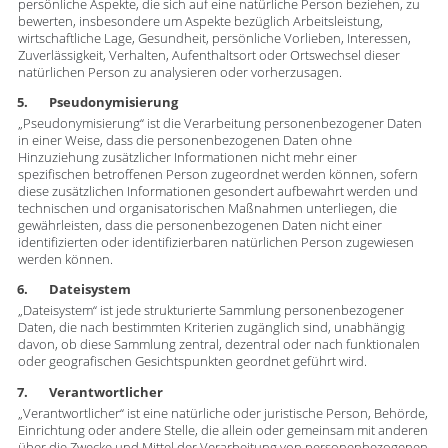
persönliche Aspekte, die sich auf eine natürliche Person beziehen, zu
bewerten, insbesondere um Aspekte bezüglich Arbeitsleistung,
wirtschaftliche Lage, Gesundheit, persönliche Vorlieben, Interessen,
Zuverlässigkeit, Verhalten, Aufenthaltsort oder Ortswechsel dieser
natürlichen Person zu analysieren oder vorherzusagen.
5. Pseudonymisierung
„Pseudonymisierung“ ist die Verarbeitung personenbezogener Daten
in einer Weise, dass die personenbezogenen Daten ohne
Hinzuziehung zusätzlicher Informationen nicht mehr einer
spezifischen betroffenen Person zugeordnet werden können, sofern
diese zusätzlichen Informationen gesondert aufbewahrt werden und
technischen und organisatorischen Maßnahmen unterliegen, die
gewährleisten, dass die personenbezogenen Daten nicht einer
identifizierten oder identifizierbaren natürlichen Person zugewiesen
werden können.
6. Dateisystem
„Dateisystem“ ist jede strukturierte Sammlung personenbezogener
Daten, die nach bestimmten Kriterien zugänglich sind, unabhängig
davon, ob diese Sammlung zentral, dezentral oder nach funktionalen
oder geografischen Gesichtspunkten geordnet geführt wird.
7. Verantwortlicher
„Verantwortlicher“ ist eine natürliche oder juristische Person, Behörde,
Einrichtung oder andere Stelle, die allein oder gemeinsam mit anderen
über die Zwecke und Mittel der Verarbeitung von personenbezogenen