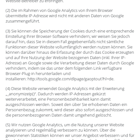
Website-Betreiber zu erbringen.
(2) Die im Rahmen von Google Analytics von Ihrem Browser
übermittelte IP-Adresse wird nicht mit anderen Daten von Google
zusammengeführt.
(3) Sie können die Speicherung der Cookies durch eine entsprechende
Einstellung Ihrer Browser-Software verhindern; wir weisen Sie jedoch
darauf hin, dass Sie in diesem Fall gegebenenfalls nicht sämtliche
Funktionen dieser Website vollumfänglich werden nutzen können. Sie
können darüber hinaus die Erfassung der durch das Cookie erzeugten
und auf Ihre Nutzung der Website bezogenen Daten (inkl. Ihrer IP-
Adresse) an Google sowie die Verarbeitung dieser Daten durch Google
verhindern, indem sie das unter dem folgenden Link verfügbare
Browser-Plug-in herunterladen und
installieren: http://tools.google.com/dlpage/gaoptout?hl=de.
(4) Diese Website verwendet Google Analytics mit der Erweiterung
„_anonymizeIp()“. Dadurch werden IP-Adressen gekürzt
weiterverarbeitet, eine Personenbeziehbarkeit kann damit
ausgeschlossen werden. Soweit den über Sie erhobenen Daten ein
Personenbezug zukommt, wird dieser also sofort ausgeschlossen und
die personenbezogenen Daten damit umgehend gelöscht.
(5) Wir nutzen Google Analytics, um die Nutzung unserer Website
analysieren und regelmäßig verbessern zu können. Über die
gewonnenen Statistiken können wir unser Angebot verbessern und für