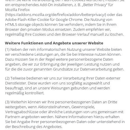
ein entsprechendes Add-On installieren, z. B. „Better Privacy“ für
Mozilla Firefox
(https://addons.mozilla.org/de/firefox/addon/betterprivacy/) oder das
Adobe-Flash-Killer-Cookie für Google Chrome. Die Nutzung von
HTML5 storage objects können Sie verhindern, indem Sie in Ihrem
Browser den privaten Modus einsetzen. Zudem empfehlen wir,
regelmäßig Ihre Cookies und den Browser-Verlauf manuell zu löschen.
Weitere Funktionen und Angebote unserer Website
(1) Neben der rein informatorischen Nutzung unserer Website bieten
wir verschiedene Leistungen an, die Sie bei Interesse nutzen können.
Dazu müssen Sie in der Regel weitere personenbezogene Daten
angeben, die wir zur Erbringung der jeweiligen Leistung nutzen und
für die die zuvor genannten Grundsätze zur Datenverarbeitung gelten.
(2) Teilweise bedienen wir uns zur Verarbeitung Ihrer Daten externer
Dienstleister. Diese wurden von uns sorgfältig ausgewählt und
beauftragt, sind an unsere Weisungen gebunden und werden
regelmäßig kontrolliert.
(3) Weiterhin können wir Ihre personenbezogenen Daten an Dritte
weitergeben, wenn Aktionsteilnahmen, Gewinnspiele,
Vertragsabschlüsse oder ähnliche Leistungen von uns gemeinsam mit
Partnern angeboten werden. Nähere Informationen hierzu erhalten
Sie bei Angabe Ihrer personenbezogenen Daten oder untenstehend in
der Beschreibung des Angebotes.