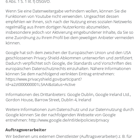
6 Abs. 1 S. 1 lit. f) DSGVO.
Wenn Sie eine Datenweitergabe verhindern wollen, können Sie die
Funktionen von Youtube nicht verwenden. Ungeachtet dessen
empfehlen wir Ihnen, sich nach der Nutzung eines sozialen Netzwerks
regelmäßig aus Ihrem dortigen Nutzerkonto abzumelden,
insbesondere jedoch vor Aktivierung eingebundener Inhalte, da Sie so
eine Zuordnung zu Ihrem Profil bei dem jeweiligen Anbieter vermeiden
können.
Google hat sich dem zwischen der Europäischen Union und den USA
geschlossenen Privacy-Shield-Abkommen unterworfen und zertifiziert.
Dadurch verpflichtet sich Google, die Standards und Vorschriften des
europäischen Datenschutzrechts einzuhalten. Nähere Informationen
können Sie dem nachfolgend verlinkten Eintrag entnehmen:
https://www.privacyshield.gov/participant?
id=a2zt000000001L5AAI&status=Active
Informationen des Drittanbieters: Google Dublin, Google Ireland Ltd.,
Gordon House, Barrow Street, Dublin 4, Ireland
Weitere Informationen zum Datenschutz und zur Datennutzung durch
Google können Sie der nachfolgenden Webseite von Google
entnehmen: http://www.google.de/intl/de/policies/privacy
Auftragsverarbeiter
Wir bedienen uns externen Dienstleister (Auftragsverarbeiter) z. B. für