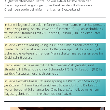
August verstorbener Skatfreund war aktiver Mitstreiter in der
Bayernliga und langjähriger guter Geist bei den Skatfreunden
Creglingen sowie beim Mainfränkischen Skatverband.
In Serie 1 legten die bis dahin führenden vier Teams einen Stolperstart
hin: Anzing Poing, Aalen, Schwandorf kamen auf 1:2, Dinkelsbühl (0:3)
wurde von Straubing I mit 2:1 überholt, Passau (3:0) und Alter Peter
(2:1) rückten heran.
In Serie 2 konnte Anzing Poing in Gruppe 1 mit 3:0 den Vorsprung
wieder deutlich ausbauen und die Regionalligaqualifikation endgültig
sichern, die weiteren führenden Mannschaften marschierten etwa im
Gleichschritt voran.
Nach Serie 3 hatte Aalen mit 2:1 den zweiten Platz gefestigt und
Straubing I (3:0) schob sich vor Schwandorf (2:1), Dinkelsbühl (0:3) fiel
zurück, Passau schloss nach vorne auf.
In Serie 4 erzielte Passau 3:0 und sprang auf Platz 3 vor, Straubing I
genügte ein 1:2 um Platz 4 zu sichern. Schwandorf und Dinkelsbühl
waren beide mit 0:3 chancenlos. Creglingens Aufholjagd mit einem
Tagesergebnis von 11:1 reichte noch zu Platz 6.