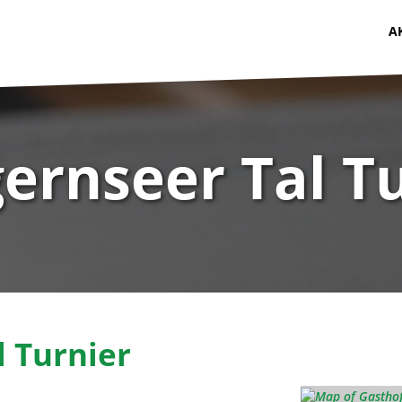
A
gernseer Tal T
l Turnier