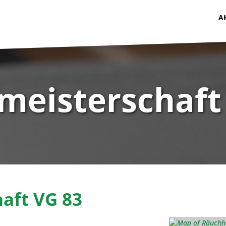
A
lmeisterschaft
aft VG 83