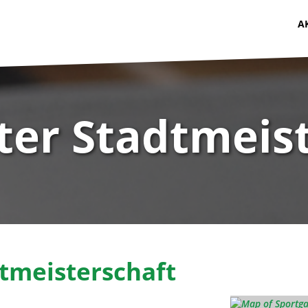
A
er Stadtmeist
tmeisterschaft